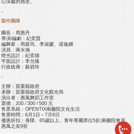
心深處的感受。
-
製作團隊
團長：周惠丹
導演/編劇：紀奕賢
編舞家：周庭筠、李淑媛、湯逸嫻
演員：蔣永瀚
燈光設計：紀奕德
平面設計：李允臻
行政統籌：蘇碧玲
-
主辦：苗栗縣政府
承辦：苗栗縣政府文化觀光局
演出者：惠風舞蹈工作室
票價：200 / 300 / 500 元
售票系統：OPENTIX兩廳院文化生活
售票時間：6月1日～7月6日
優惠折扣：身障、65歲以上、青年專屬席位5折;兩廳院會員、
惠風之友9折