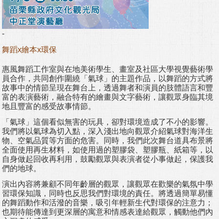
-
舞蹈x繪本x環保
惠風舞蹈工作室與在地美術學生、畫室及社區大學視覺藝術學
員合作，共同創作圍繞「氣球」的主題作品，以舞蹈的方式將
故事中的情節呈現在舞台上，透過舞者和演員的肢體語言和豐
富的表演藝術，融合特有的繪畫與文字藝術，讓觀眾身臨其境
地且豐富的感受故事情節。
「氣球」這個看似無害的玩具，卻對環境造成了不小的影響。
我們將以氣球為切入點，深入淺出地向觀眾介紹氣球對海洋生
物、空氣品質等方面的危害。同時，我們此次舞台道具布景將
全面使用再生材料，如使用過的塑膠袋、塑膠瓶、紙箱等，以
自身做起回收再利用，鼓勵觀眾與表演者從小事做起，保護我
們的地球。
演出內容將兼顧不同年齡層的觀眾，讓觀眾在歡樂的氣氛中學
習環保知識，同時也反思我們對環境的責任。將透過簡單易懂
的舞蹈動作和活潑的音樂，吸引年輕新生代對環保的注意力；
也期待能傳達到更深層的寓意和情感表達給觀眾，觸動他們內