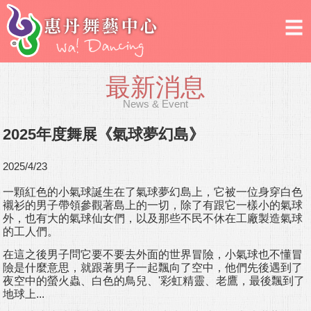
最新消息
News & Event
2025年度舞展《氣球夢幻島》
2025/4/23
一顆紅色的小氣球誕生在了氣球夢幻島上，它被一位身穿白色
襯衫的男子帶領參觀著島上的一切，除了有跟它一樣小的氣球
外，也有大的氣球仙女們，以及那些不民不休在工廠製造氣球
的工人們。
在這之後男子問它要不要去外面的世界冒險，小氣球也不懂冒
險是什麼意思，就跟著男子一起飄向了空中，他們先後遇到了
夜空中的螢火蟲、白色的鳥兒、'彩虹精靈、老鷹，最後飄到了
地球上...