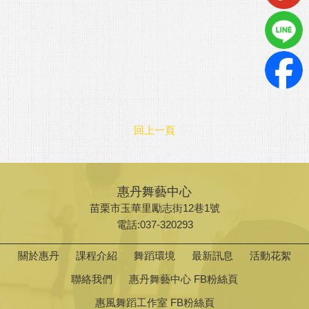
回上一頁
惠丹舞藝中心
苗栗市玉華里勵志街12巷1號
電話:037-320293
關於惠丹
課程介紹
舞蹈環境
最新訊息
活動花絮
聯絡我們
惠丹舞藝中心 FB粉絲頁
惠風舞蹈工作室 FB粉絲頁